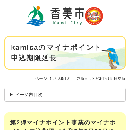
ペ
メニューを飛ばして本文へ
ー
ジ
の
先
頭
で
本
す
kamicaのマイナポイント
文
。
申込期限延長
ページID：0035101
更新日：2023年6月5日更新
ページ内目次
第2弾マイナポイント事業のマイナポ