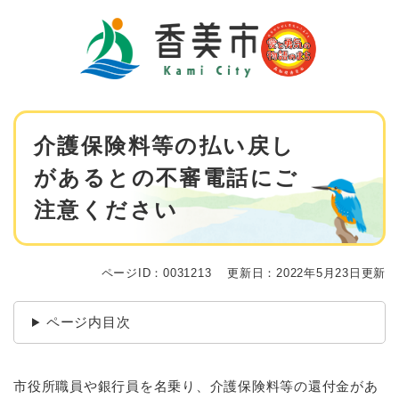
ペ
メニューを飛ばして本文へ
ー
ジ
の
先
頭
で
本
す
介護保険料等の払い戻し
文
。
があるとの不審電話にご
注意ください
ページID：0031213
更新日：2022年5月23日更新
ページ内目次
市役所職員や銀行員を名乗り、介護保険料等の還付金があ