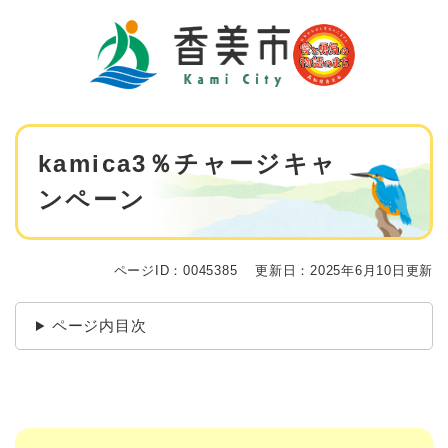
ペ
メニューを飛ばして本文へ
ー
ジ
の
先
頭
で
本
す
kamica3％チャージキャ
文
。
ンペーン
ページID：0045385
更新日：2025年6月10日更新
ページ内目次