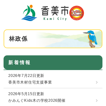
ペ
メニューを飛ばして本文へ
ー
ジ
の
先
頭
で
本
す
林政係
文
。
新着情報
2026年7月22日更新
香美市木材住宅支援事業
2026年5月15日更新
かみんぐKids木の学校2026開催