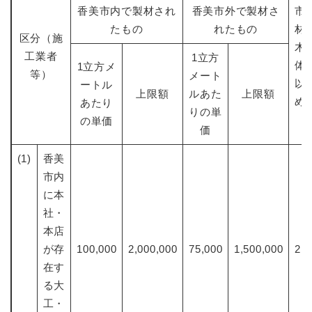
香美市内で製材され
香美市外で製材さ
市
たもの
れたもの
材
区分（施
木
工業者
1立方
体
1立方メ
等）
メート
以
ートル
上限額
ルあた
上限額
め
あたり
りの単
の単価
価
(1)
香美
市内
に本
社・
本店
が存
100,000
2,000,000
75,000
1,500,000
2,0
在す
る大
工・