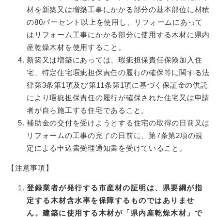
材を新築又は増築工事にかかる部分の基本部位に材積
の80パーセント以上を使用し、リフォームにあって
はリフォーム工事にかかる部分に使用する木材に県内
産乾燥木材を使用すること。
新築又は増築にあっては、瑕疵担保責任保険加入住
宅、特定住宅瑕疵担保責任の履行の確保等に関する法
律第3条第1項及び第11条第1項に基づく保証金の供託
により瑕疵担保責任の履行が確保された住宅又は申請
者が自ら施工する住宅であること。
補助金の交付を受けようとする住宅の取得の日前又は
リフォームの工事の完了の日前に、第7条第2項の規
定による申込書受理通知書を受けていること。
【注意事項】
登録業者が発行する市産材の証明は、県要綱が指
定する木材含水率を保障するものではありませ
ん。建築に使
用する木材が「県内産乾燥木材」で