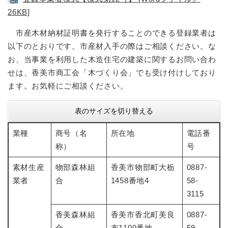
26KB]
市産木材納材証明書を発行することのできる登録業者は
以下のとおりです。市産材入手の際はご相談ください。な
お、当事業を利用した木造住宅の建築に関するお問い合わ
せは、香美市商工会「木づくり会」でも受け付けしており
ます。お気軽にご相談ください。
表のサイズを切り替える
業種
商号（名
所在地
電話番
称）
号
素材生産
物部森林組
香美市物部町大栃
0887-
業者
合
1458番地4
58-
3115
香美森林組
香美市香北町美良
0887-
合
布1100番地
59-