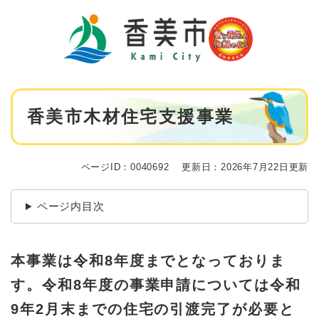
ペ
メニューを飛ばして本文へ
ー
ジ
の
先
頭
で
本
す
香美市木材住宅支援事業
文
。
ページID：0040692
更新日：2026年7月22日更新
ページ内目次
本事業は令和8年度までとなっておりま
す。令和8年度の事業申請については令和
9年2月末までの住宅の引渡完了が必要と