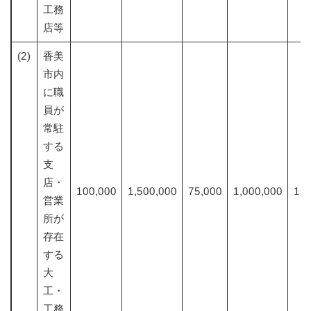
工務
店等
(2)
香美
市内
に職
員が
常駐
する
支
店・
100,000
1,500,000
75,000
1,000,000
1,5
営業
所が
存在
する
大
工・
工務