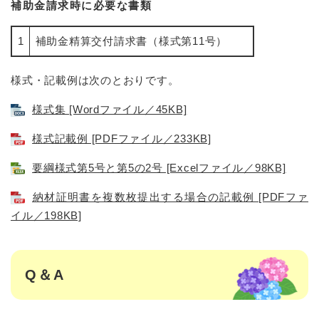
補助金請求時に必要な書類
1
補助金精算交付請求書（様式第11号）
様式・記載例は次のとおりです。
様式集 [Wordファイル／45KB]
様式記載例 [PDFファイル／233KB]
要綱様式第5号と第5の2号 [Excelファイル／98KB]
納材証明書を複数枚提出する場合の記載例 [PDFファ
イル／198KB]
Q＆A