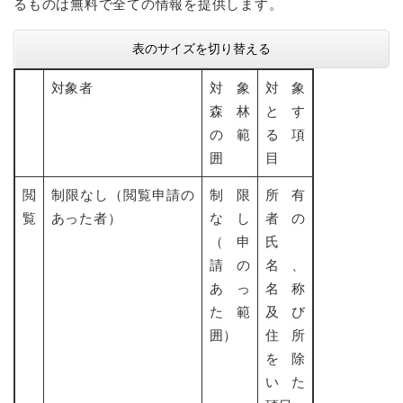
るものは無料で全ての情報を提供します。
表のサイズを切り替える
対象者
対象
対象
森林
とす
の範
る項
囲
目
閲
制限なし（閲覧申請の
制限
所有
覧
あった者）
なし
者の
（申
氏
請の
名、
あっ
名称
た範
及び
囲）
住所
を除
いた