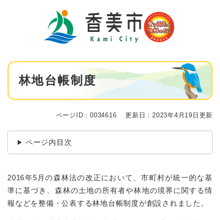
ペ
メニューを飛ばして本文へ
ー
ジ
の
先
頭
で
本
す
林地台帳制度
文
。
ページID：0034616
更新日：2023年4月19日更新
ページ内目次
2016年5月の森林法の改正において、市町村が統一的な基
準に基づき、森林の土地の所有者や林地の境界に関する情
報などを整備・公表する林地台帳制度が創設されました。