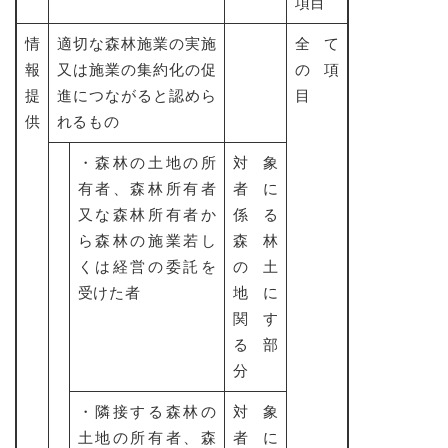
項目
情
適切な森林施業の実施
全て
報
又は施業の集約化の促
の項
提
進につながると認めら
目
供
れるもの
・森林の土地の所
対象
有者、森林所有者
者に
又な森林所有者か
係る
ら森林の施業若し
森林
くは経営の委託を
の土
受けた者
地に
関す
る部
分
・隣接する森林の
対象
土地の所有者、森
者に