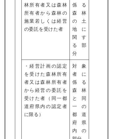
林所有者又は森林
係る
所有者から森林の
森林
施業若しくは経営
の土
の委託を受けた者
地に
関す
る部
分
・経営計画の認定
対象
を受けた森林所有
者に
者又は森林所有者
係る
から経営の委託を
森林
受けた者（同一都
と同
道府県内の認定者
一の
に限る）
都道
府県
内の
部分