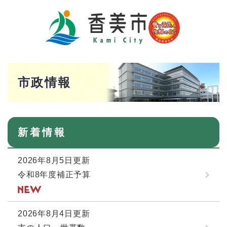
ペ
メニューを飛ばして本文へ
ー
ジ
の
先
頭
で
本
市政情報
す
文
。
新着情報
2026年8月5日更新
令和8年度補正予算
2026年8月4日更新