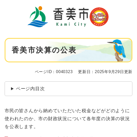
ペ
メニューを飛ばして本文へ
ー
ジ
の
先
頭
で
本
す
香美市決算の公表
文
。
ページID：0040323
更新日：2025年9月29日更新
ページ内目次
市民の皆さんから納めていただいた税金などがどのように
使われたのか、市の財政状況について各年度の決算の状況
を公表します。