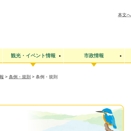
メニューを飛ばして本文へ
本文へ
観光・イベント情報
市政情報
報
>
条例・規則
>
条例・規則
税金
建設・上下水道
コミュニティ・まちづくり
保険・年金
ごみ・環境
条例・規則
医療・健
税金
広報・広
教育
その他
生涯学習・文化財
人権
救急・消防
防災・災害
防犯・安
市役所・施設案内