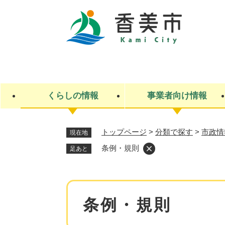
ペ
ー
ジ
の
先
キ
頭
ー
で
ワ
す
ー
くらしの情報
事業者向け情報
。
ド
検
索
トップページ
>
分類で探す
>
市政情
現在地
ライフステージ
入札・契約
観光スポット・観光施設
市政
施設検索
住民票・戸籍
産業振興
イベント・お祭り・特産品
市政への参加
条例・規則
足あと
福祉
広告
掲示場
子ども
保険
水道・下水道
ごみ・環境・動物
住宅・土地
交通情報
本
条例・規則
文