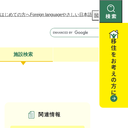
はじめての方へ
Foreign language
やさしい日本語
検
閲覧補助
索
施設検索
康
聴
閉じる
閉じる
全・消費者安全
閉じる
閉じる
関連情報
閉じる