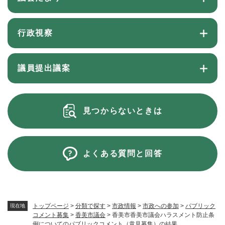
行政視察
議員提出議案
見つからないときは
よくある質問と回答
トップページ
>
分類で探す
>
市政情報
>
市政への参加
>
パブリック
現在地
コメント募集
>
香美市議会
>
香美市香美市議会ハラスメント防止条
例についてのパブリックコメント（意見募集）の結果