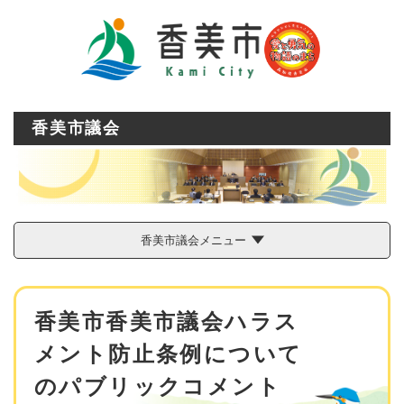
ペ
メニューを飛ばして本文へ
ー
ジ
の
先
頭
で
香美市議会
す
。
香美市議会メニュー
本
香美市香美市議会ハラス
文
メント防止条例について
のパブリックコメント