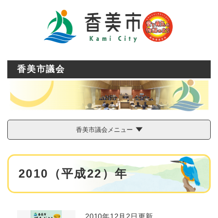
ペ
メニューを飛ばして本文へ
ー
ジ
の
先
頭
で
香美市議会
す
。
香美市議会メニュー
本
2010（平成22）年
文
2010年12月2日更新