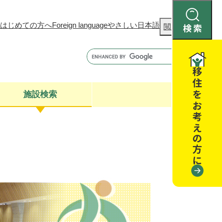
はじめての方へ
Foreign language
やさしい日本語
検
閲覧補助
索
施設検索
康
聴
閉じる
閉じる
全・消費者安全
閉じる
閉じる
閉じる