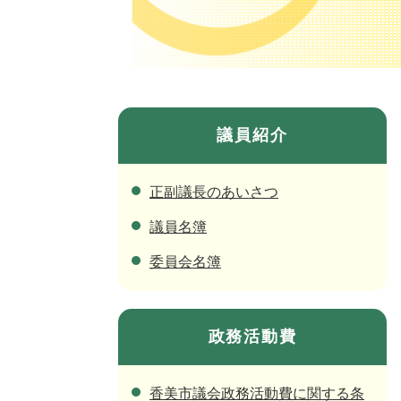
議員紹介
正副議長のあいさつ
議員名簿
委員会名簿
政務活動費
香美市議会政務活動費に関する条