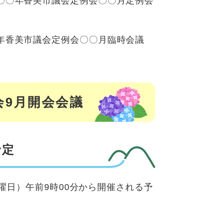
〇〇年香美市議会定例会〇〇月定例会
年香美市議会定例会〇〇月臨時会議
会9月開会会議
予定
木曜日）午前9時00分から開催される予