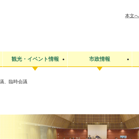
メニューを飛ばして本文へ
本文へ
観光・イベント情報
市政情報
議、臨時会議
税金
建設・上下水道
コミュニティ・まちづくり
保険・年金
ごみ・環境
条例・規則
医療・健
税金
広報・広
教育
その他
生涯学習・文化財
人権
救急・消防
防災・災害
防犯・安
市役所・施設案内