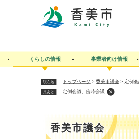
ペ
ー
ジ
の
先
キ
頭
ー
で
ワ
す
ー
くらしの情報
事業者向け情報
。
ド
検
索
トップページ
>
香美市議会
>
定例会
現在地
ライフステージ
入札・契約
観光スポット・観光施設
市政
施設検索
住民票・戸籍
産業振興
イベント・お祭り・特産品
市政への参加
定例会議、臨時会議
足あと
福祉
広告
掲示場
子ども
保険
水道・下水道
ごみ・環境・動物
住宅・土地
交通情報
香美市議会