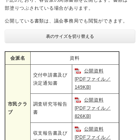
部塗りつぶされている場合があります。
公開している書類は、議会事務局でも閲覧ができます。
表のサイズを切り替える
会派名
資料
公開資料
交付申請書及び
[PDFファイル／
決定通知書
149KB]
公開資料
市民クラ
調査研究等報告
[PDFファイル／
ブ
書
826KB]
公開資料
収支報告書及び
[PDFファイル／