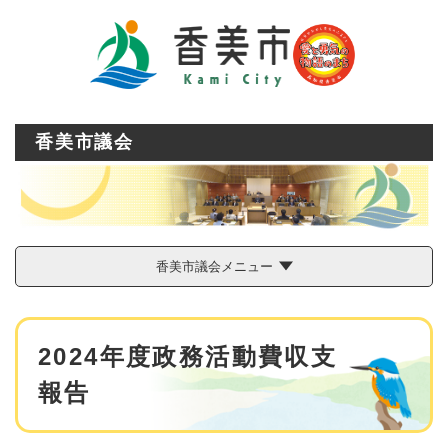
ペ
メニューを飛ばして本文へ
ー
ジ
の
先
頭
で
香美市議会
す
。
香美市議会メニュー
本
2024年度政務活動費収支
文
報告