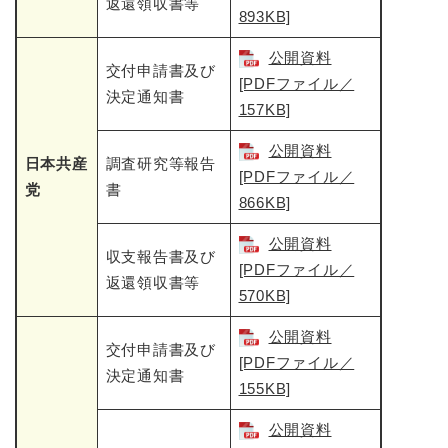
返還領収書等
893KB]
公開資料
交付申請書及び
[PDFファイル／
決定通知書
157KB]
公開資料
日本共産
調査研究等報告
[PDFファイル／
党
書
866KB]
公開資料
収支報告書及び
[PDFファイル／
返還領収書等
570KB]
公開資料
交付申請書及び
[PDFファイル／
決定通知書
155KB]
公開資料