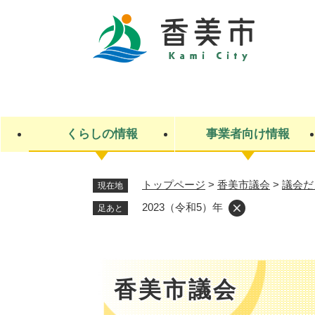
ペ
ー
ジ
の
先
キ
頭
ー
で
ワ
す
ー
くらしの情報
事業者向け情報
。
ド
検
索
トップページ
>
香美市議会
>
議会だ
現在地
ライフステージ
入札・契約
観光スポット・観光施設
市政
施設検索
住民票・戸籍
産業振興
イベント・お祭り・特産品
市政への参加
2023（令和5）年
足あと
福祉
広告
掲示場
子ども
保険
水道・下水道
ごみ・環境・動物
住宅・土地
交通情報
香美市議会