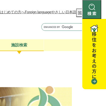
はじめての方へ
Foreign language
やさしい日本語
検
閲覧補助
索
施設検索
康
聴
閉じる
閉じる
全・消費者安全
閉じる
閉じる
閉じる