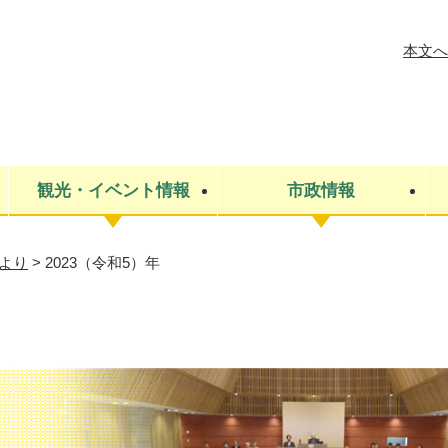
メニューを飛ばして本文へ
本文へ
観光・イベント情報
市政情報
より
>
2023（令和5）年
税金
建設・上下水道
コミュニティ・まちづくり
保険・年金
ごみ・環境
条例・規則
医療・健
税金
広報・広
教育
その他
生涯学習・文化財
人権
救急・消防
防災・災害
防犯・安
市役所・施設案内