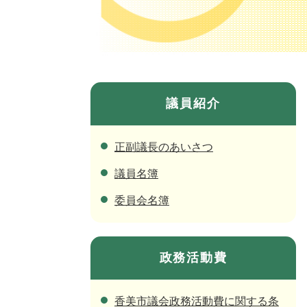
議員紹介
正副議長のあいさつ
議員名簿
委員会名簿
政務活動費
香美市議会政務活動費に関する条