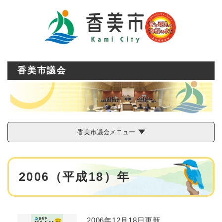
ペ
メニューを飛ばして本文へ
ー
ジ
の
先
頭
で
香美市議会
す
。
香美市議会メニュー
本
2006（平成18）年
文
2006年12月18日更新