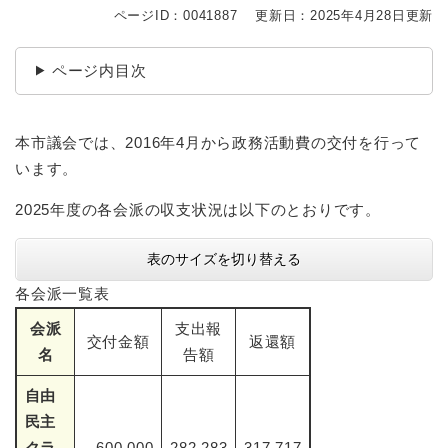
ページID：0041887
更新日：2025年4月28日更新
ページ内目次
本市議会では、2016年4月から政務活動費の交付を行って
います。
2025年度の各会派の収支状況は以下のとおりです。
表のサイズを切り替える
各会派一覧表
会派
支出報
交付金額
返還額
名
告額
自由
民主
クラ
600,000
282,283
317,717