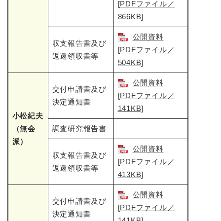
[PDFファイル／
866KB]
公開資料
収支報告書及び
[PDFファイル／
返還領収書等
504KB]
公開資料
交付申請書及び
[PDFファイル／
決定通知書
141KB]
小松紀夫
（無会
調査研究報告書
―
派）
公開資料
収支報告書及び
[PDFファイル／
返還領収書等
413KB]
公開資料
交付申請書及び
[PDFファイル／
決定通知書
141KB]