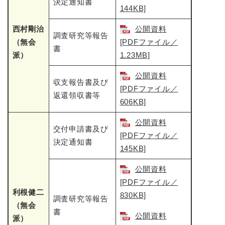
決定通知書
144KB]
西村剛治
公開資料
調査研究等報告
（無会
[PDFファイル／
書
派）
1.23MB]
公開資料
収支報告書及び
[PDFファイル／
返還領収書等
606KB]
公開資料
交付申請書及び
[PDFファイル／
決定通知書
145KB]
公開資料
[PDFファイル／
利根健二
830KB]
調査研究等報告
（無会
書
公開資料
派）