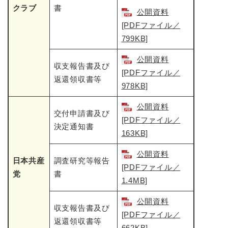
クラブ
書
公開資料
[PDFファイル／
799KB]
公開資料
収支報告書及び
[PDFファイル／
返還領収書等
978KB]
公開資料
交付申請書及び
[PDFファイル／
決定通知書
163KB]
公開資料
日本共産
調査研究等報告
[PDFファイル／
党
書
1.4MB]
公開資料
収支報告書及び
[PDFファイル／
返還領収書等
662KB]