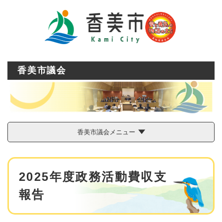
ペ
メニューを飛ばして本文へ
ー
ジ
の
先
頭
で
香美市議会
す
。
香美市議会メニュー
本
2025年度政務活動費収支
文
報告