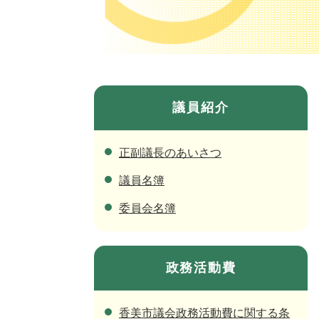
議員紹介
正副議長のあいさつ
議員名簿
委員会名簿
政務活動費
香美市議会政務活動費に関する条