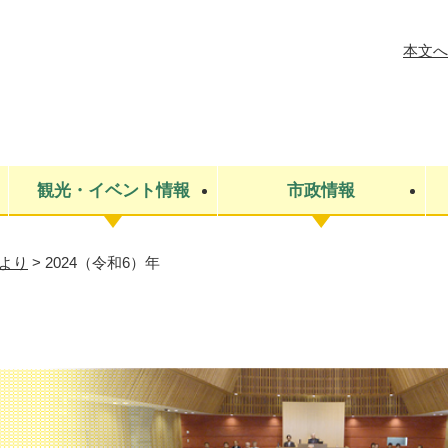
メニューを飛ばして本文へ
本文へ
観光・イベント情報
市政情報
より
>
2024（令和6）年
税金
建設・上下水道
コミュニティ・まちづくり
保険・年金
ごみ・環境
条例・規則
医療・健
税金
広報・広
教育
その他
生涯学習・文化財
人権
救急・消防
防災・災害
防犯・安
市役所・施設案内