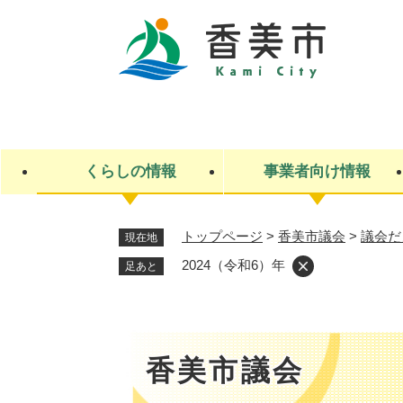
ペ
ー
ジ
の
先
キ
頭
ー
で
ワ
す
ー
くらしの情報
事業者向け情報
。
ド
検
索
トップページ
>
香美市議会
>
議会だ
現在地
ライフステージ
入札・契約
観光スポット・観光施設
市政
施設検索
住民票・戸籍
産業振興
イベント・お祭り・特産品
市政への参加
2024（令和6）年
足あと
福祉
広告
掲示場
子ども
保険
水道・下水道
ごみ・環境・動物
住宅・土地
交通情報
香美市議会