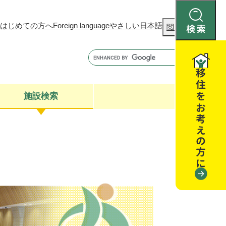
はじめての方へ
Foreign language
やさしい日本語
検
閲覧補助
索
施設検索
康
聴
閉じる
閉じる
全・消費者安全
閉じる
閉じる
閉じる