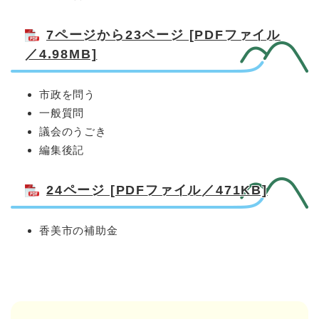
7ページから23ページ [PDFファイル
／4.98MB]
市政を問う
一般質問
議会のうごき
編集後記
24ページ [PDFファイル／471KB]
香美市の補助金