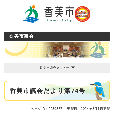
ペ
メニューを飛ばして本文へ
ー
ジ
の
先
頭
で
香美市議会
す
。
香美市議会メニュー
本
香美市議会だより第74号
文
ページID：0039367
更新日：2024年8月1日更新