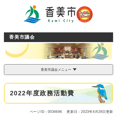
ペ
メニューを飛ばして本文へ
ー
ジ
の
先
頭
で
香美市議会
す
。
香美市議会メニュー
本
2022年度政務活動費
文
ページID：0034696
更新日：2023年4月28日更新