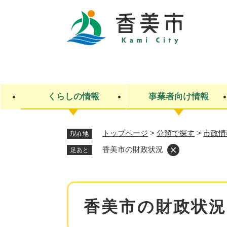
ペ
ー
ジ
の
先
キ
頭
ー
で
ワ
す
ー
くらしの情報
事業者向け情報
。
ド
検
索
トップページ
>
分類で探す
>
市政情
現在地
ライフステージ
入札・契約
観光スポット・観光施設
市政
施設検索
住民票・戸籍
産業振興
イベント・お祭り・特産品
市政への参加
香美市の財政状況
足あと
福祉
広告
掲示場
子ども
保険
水道・下水道
ごみ・環境・動物
住宅・土地
交通情報
本
香美市の財政状況
文