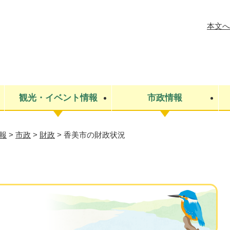
メニューを飛ばして本文へ
本文へ
観光・イベント情報
市政情報
報
>
市政
>
財政
>
香美市の財政状況
税金
建設・上下水道
コミュニティ・まちづくり
保険・年金
ごみ・環境
条例・規則
医療・健
税金
広報・広
教育
その他
生涯学習・文化財
人権
救急・消防
防災・災害
防犯・安
市役所・施設案内