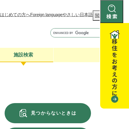
はじめての方へ
Foreign language
やさしい日本語
検
閲覧補助
索
施設検索
康
聴
閉じる
閉じる
全・消費者安全
閉じる
閉じる
見つからないときは
閉じる