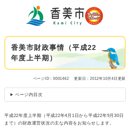
ペ
メニューを飛ばして本文へ
ー
ジ
の
先
頭
で
本
す
香美市財政事情（平成22
文
。
年度上半期）
ページID：0001462
更新日：2012年10月4日更新
ページ内目次
平成22年度上半期（平成22年4月1日から平成22年9月30日
まで）の財政運営状況の主な内容をお知らせします。