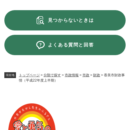
見つからないときは
よくある質問と回答
トップページ
>
分類で探す
>
市政情報
>
市政
>
財政
>
香美市財政事
現在地
情（平成22年度上半期）