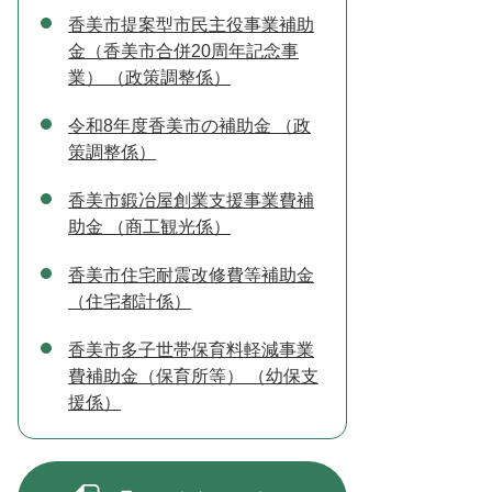
香美市提案型市民主役事業補助
金（香美市合併20周年記念事
業） （政策調整係）
令和8年度香美市の補助金 （政
策調整係）
香美市鍛冶屋創業支援事業費補
助金 （商工観光係）
香美市住宅耐震改修費等補助金
（住宅都計係）
香美市多子世帯保育料軽減事業
費補助金（保育所等） （幼保支
援係）