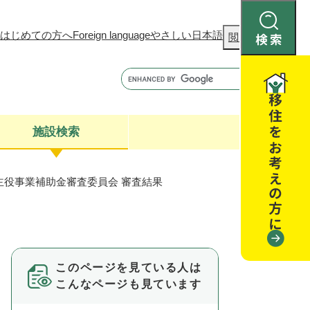
はじめての方へ
Foreign language
やさしい日本語
検
閲覧補助
索
施設検索
主役事業補助金審査委員会 審査結果
康
聴
閉じる
閉じる
全・消費者安全
閉じる
閉じる
このページを見ている人は
閉じる
こんなページも見ています