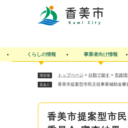
ペ
ー
ジ
の
先
キ
頭
ー
で
ワ
す
ー
くらしの情報
事業者向け情報
。
ド
検
索
トップページ
>
分類で探す
>
市政情
現在地
ライフステージ
入札・契約
観光スポット・観光施設
市政
施設検索
住民票・戸籍
産業振興
イベント・お祭り・特産品
市政への参加
香美市提案型市民主役事業補助金審
足あと
福祉
広告
掲示場
子ども
保険
水道・下水道
ごみ・環境・動物
住宅・土地
交通情報
本
香美市提案型市民
文