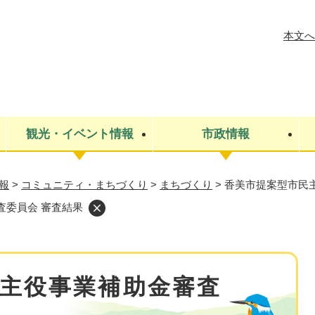
メニューを飛ばして本文へ
本文へ
観光・イベント情報
市政情報
報
>
コミュニティ・まちづくり
>
まちづくり
>
香美市提案型市民
税金
建設・上下水道
コミュニティ・まちづくり
保険・年金
ごみ・環境
条例・規則
医療・健
税金
広報・広
査委員会 審査結果
教育
その他
生涯学習・文化財
人権
救急・消防
防災・災害
防犯・安
市役所・施設案内
主役事業補助金審査