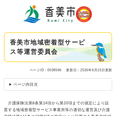
ペ
メニューを飛ばして本文へ
ー
ジ
の
先
頭
で
本
す
香美市地域密着型サービ
文
。
ス等運営委員会
ページID：0038596
更新日：2026年6月15日更新
ページ内目次
介護保険法第8条第14項から第20項までの規定により設
置する地域密着型サービス事業所等の適切な運営及び介護