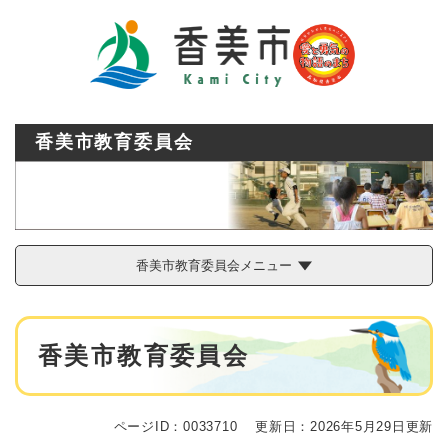
ペ
メニューを飛ばして本文へ
ー
ジ
の
先
頭
で
香美市教育委員会
す
。
香美市教育委員会メニュー
本
香美市教育委員会
文
ページID：0033710
更新日：2026年5月29日更新