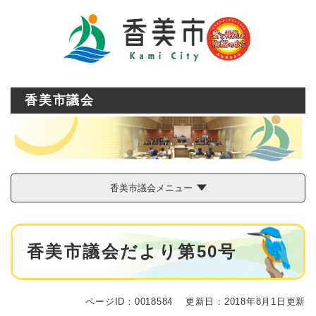
ペ
メニューを飛ばして本文へ
ー
ジ
の
先
頭
で
香美市議会
す
。
香美市議会メニュー
本
香美市議会だより第50号
文
ページID：0018584
更新日：2018年8月1日更新