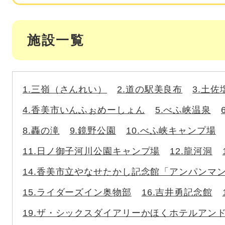
施設一覧
1.三嶺（さんれい）
2.道の駅美良布
3.土佐
4.香美市いんふぉめーしょん
5.べふ峡温泉
8.轟の滝
9.鏡野公園
10.べふ峡キャンプ場
11.日ノ御子河川公園キャンプ場
12.龍河洞
14.香美市立やなせたかし記念館「アンパンマ
15.ライダーズイン奥物部
16.吉井勇記念館
19.ザ・シックスダイアリーかほくホテルアン