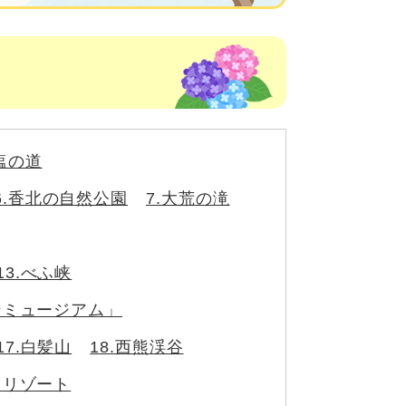
塩の道
6.香北の自然公園
7.大荒の滝
13.べふ峡
ンミュージアム」
17.白髪山
18.西熊渓谷
ドリゾート