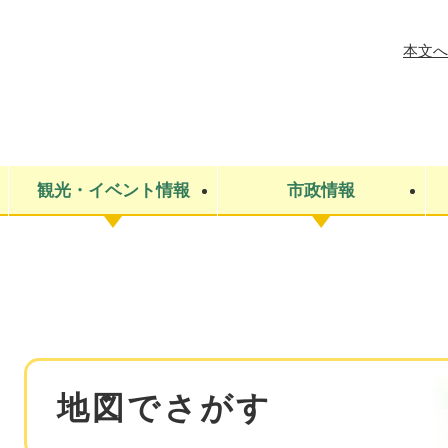
メニューを飛ばして本文へ
本文へ
観光・イベント情報
市政情報
税金
建設・上下水道
コミュニティ・まちづくり
保険・年金
ごみ・環境
条例・規則
医療・健
税金
広報・広
教育
その他
生涯学習・文化財
人権
救急・消防
防災・災害
防犯・安
市役所・施設案内
本
地図でさがす
文