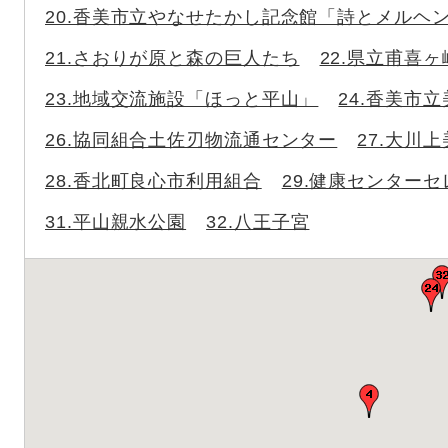
20.香美市立やなせたかし記念館「詩とメルヘ
21.さおりが原と森の巨人たち
22.県立甫喜
23.地域交流施設「ほっと平山」
24.香美市
26.協同組合土佐刃物流通センター
27.大川
28.香北町良心市利用組合
29.健康センターセ
31.平山親水公園
32.八王子宮