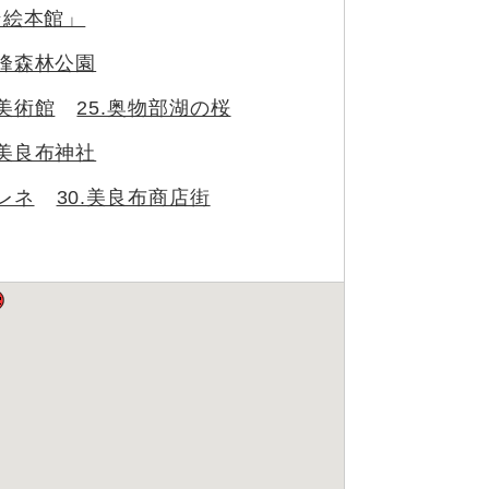
ン絵本館」
ヶ峰森林公園
立美術館
25.奥物部湖の桜
上美良布神社
レネ
30.美良布商店街