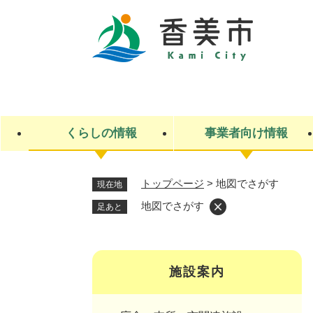
ペ
ー
ジ
の
先
キ
頭
ー
で
ワ
す
ー
くらしの情報
事業者向け情報
。
ド
検
索
トップページ
>
地図でさがす
現在地
ライフステージ
入札・契約
観光スポット・観光施設
市政
施設検索
住民票・戸籍
産業振興
イベント・お祭り・特産品
市政への参加
地図でさがす
足あと
福祉
広告
掲示場
子ども
保険
水道・下水道
ごみ・環境・動物
住宅・土地
交通情報
施設案内