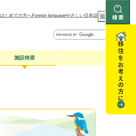
はじめての方へ
Foreign language
やさしい日本語
検
閲覧補助
索
施設検索
康
聴
閉じる
閉じる
全・消費者安全
閉じる
閉じる
閉じる