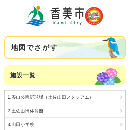
ペ
メニューを飛ばして本文へ
ー
ジ
の
先
頭
で
本
す
地図でさがす
文
。
施設一覧
1.秦山公園野球場（土佐山田スタジアム）
2.土佐山田体育館
3.山田小学校