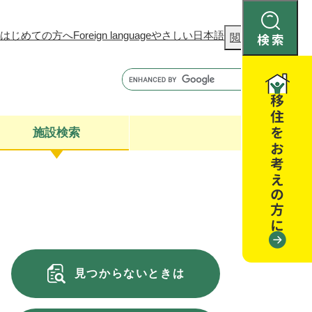
はじめての方へ
Foreign language
やさしい日本語
検
閲覧補助
索
施設検索
康
聴
閉じる
閉じる
全・消費者安全
閉じる
閉じる
見つからないときは
閉じる