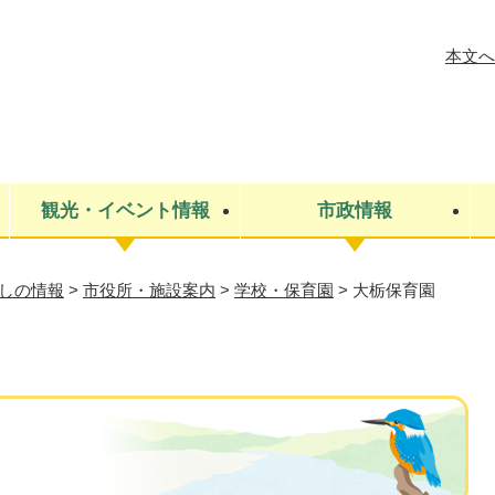
メニューを飛ばして本文へ
本文へ
観光・イベント情報
市政情報
しの情報
>
市役所・施設案内
>
学校・保育園
>
大栃保育園
税金
建設・上下水道
コミュニティ・まちづくり
保険・年金
ごみ・環境
条例・規則
医療・健
税金
広報・広
教育
その他
生涯学習・文化財
人権
救急・消防
防災・災害
防犯・安
市役所・施設案内