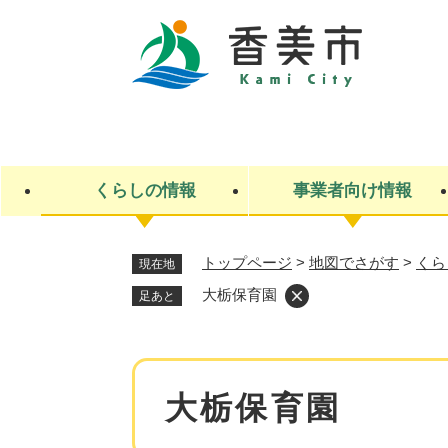
ペ
ー
ジ
の
先
キ
頭
ー
で
ワ
す
ー
くらしの情報
事業者向け情報
。
ド
検
索
トップページ
>
地図でさがす
>
くら
現在地
ライフステージ
入札・契約
観光スポット・観光施設
市政
施設検索
住民票・戸籍
産業振興
イベント・お祭り・特産品
市政への参加
大栃保育園
足あと
福祉
広告
掲示場
子ども
保険
水道・下水道
ごみ・環境・動物
住宅・土地
交通情報
本
大栃保育園
文