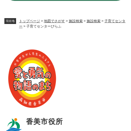
トップページ
>
地図でさがす
>
施設検索
>
施設検索
>
子育てセンタ
現在地
ー
>
子育てセンターびらふ
香美市役所