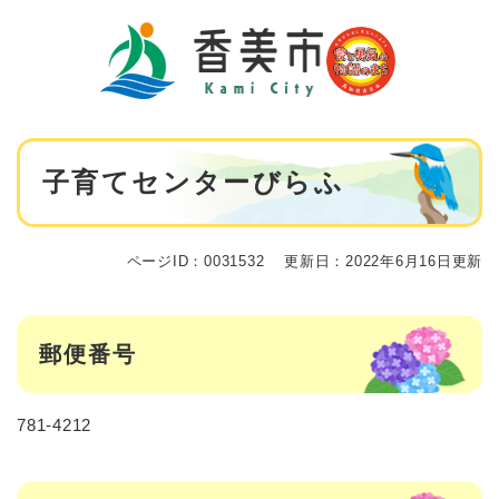
ペ
メニューを飛ばして本文へ
ー
ジ
の
先
頭
で
本
す
子育てセンターびらふ
文
。
ページID：0031532
更新日：2022年6月16日更新
郵便番号
781-4212