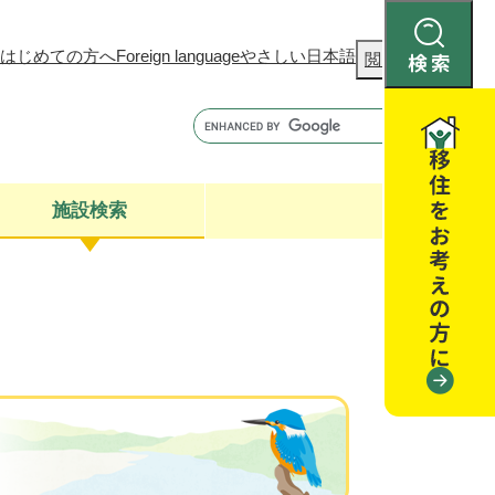
はじめての方へ
Foreign language
やさしい日本語
検
閲覧補助
索
施設検索
康
聴
閉じる
閉じる
全・消費者安全
閉じる
閉じる
閉じる