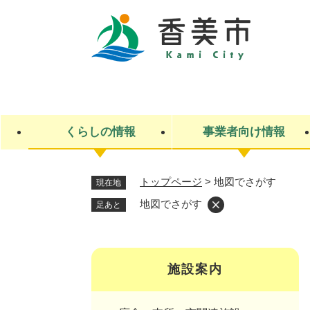
ペ
ー
ジ
の
先
キ
頭
ー
で
ワ
す
ー
くらしの情報
事業者向け情報
。
ド
検
索
トップページ
>
地図でさがす
現在地
ライフステージ
入札・契約
観光スポット・観光施設
市政
施設検索
住民票・戸籍
産業振興
イベント・お祭り・特産品
市政への参加
地図でさがす
足あと
福祉
広告
掲示場
子ども
保険
水道・下水道
ごみ・環境・動物
住宅・土地
交通情報
施設案内