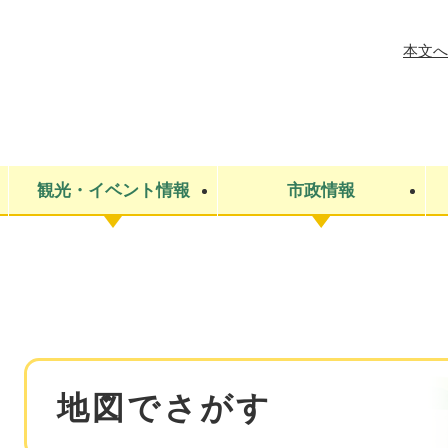
メニューを飛ばして本文へ
本文へ
観光・イベント情報
市政情報
税金
建設・上下水道
コミュニティ・まちづくり
保険・年金
ごみ・環境
条例・規則
医療・健
税金
広報・広
教育
その他
生涯学習・文化財
人権
救急・消防
防災・災害
防犯・安
市役所・施設案内
本
地図でさがす
文