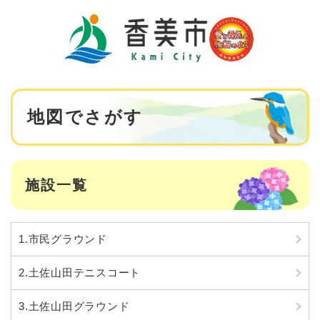
ペ
メニューを飛ばして本文へ
ー
ジ
の
先
頭
で
本
す
地図でさがす
文
。
施設一覧
1.市民グラウンド
2.土佐山田テニスコート
3.土佐山田グラウンド