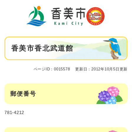
ペ
メニューを飛ばして本文へ
ー
ジ
の
先
頭
で
本
す
香美市香北武道館
文
。
ページID：0015578
更新日：2012年10月5日更新
郵便番号
781-4212