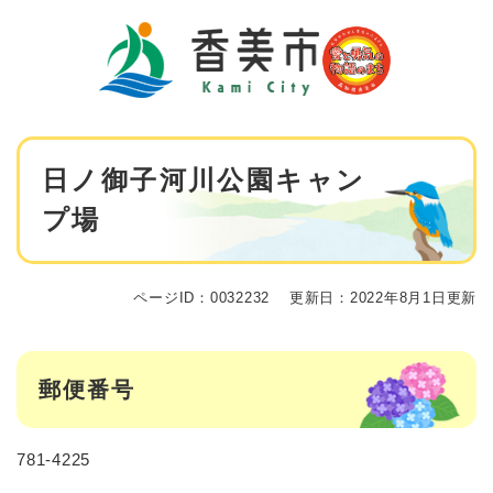
ペ
メニューを飛ばして本文へ
ー
ジ
の
先
頭
で
本
す
日ノ御子河川公園キャン
文
。
プ場
ページID：0032232
更新日：2022年8月1日更新
郵便番号
781-4225