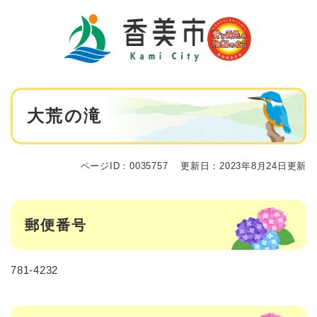
ペ
メニューを飛ばして本文へ
ー
ジ
の
先
頭
で
本
す
大荒の滝
文
。
ページID：0035757
更新日：2023年8月24日更新
郵便番号
781-4232