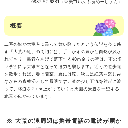
0887-52-9881（香美市いんふぉめーしょん）
概要
二匹の龍が大竜巻に乗って舞い降りたという伝説を今に残
す「大荒の滝」の周辺には、手つかずの豊かな自然が残さ
れており、轟音をあげて落下する40ｍ余りの滝は、雨の多
い季節には大瀑布となって迫力を増します。近くの遊歩道
を散歩すれば、春は若葉、夏には涼、秋には紅葉を楽しみ
ながらの森林浴として最適です。滝の少し下流を対岸に渡
って、林道を2ｋｍ上がっていくと周囲の景勝を一望する
絶景が広がっています。
※ 大荒の滝周辺は携帯電話の電波が届か