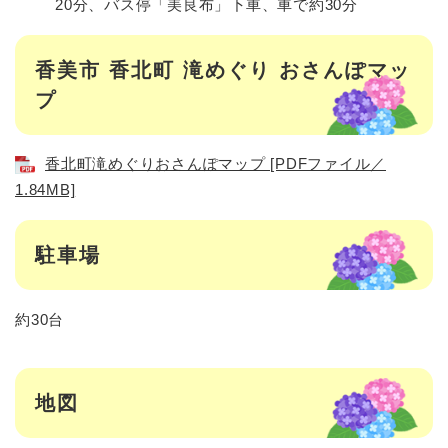
20分、バス停「美良布」下車、車で約30分
香美市 香北町 滝めぐり おさんぽマッ
プ
香北町滝めぐりおさんぽマップ [PDFファイル／
1.84MB]
駐車場
約30台
地図