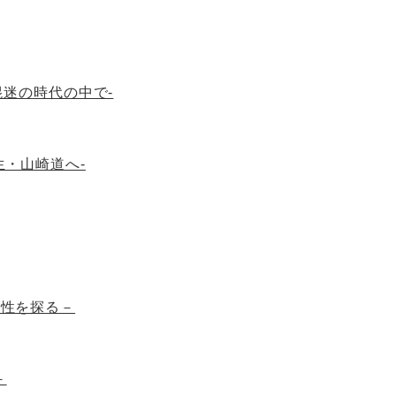
-混迷の時代の中で-
生・山崎道へ-
能性を探る－
－