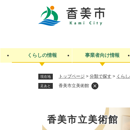
ペ
ー
ジ
の
先
キ
頭
ー
で
ワ
す
ー
くらしの情報
事業者向け情報
。
ド
検
索
トップページ
>
分類で探す
>
くらし
現在地
ライフステージ
入札・契約
観光スポット・観光施設
市政
施設検索
住民票・戸籍
産業振興
イベント・お祭り・特産品
市政への参加
香美市立美術館
足あと
福祉
広告
掲示場
子ども
保険
水道・下水道
ごみ・環境・動物
住宅・土地
交通情報
香美市立美術館