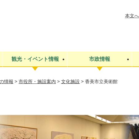
メニューを飛ばして本文へ
本文へ
観光・イベント情報
市政情報
の情報
>
市役所・施設案内
>
文化施設
>
香美市立美術館
税金
建設・上下水道
コミュニティ・まちづくり
保険・年金
ごみ・環境
条例・規則
医療・健
税金
広報・広
教育
その他
生涯学習・文化財
人権
救急・消防
防災・災害
防犯・安
市役所・施設案内