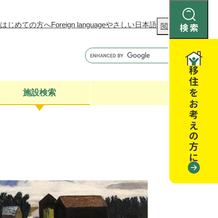
はじめての方へ
Foreign language
やさしい日本語
検
閲覧補助
索
施設検索
康
聴
閉じる
閉じる
全・消費者安全
閉じる
閉じる
閉じる