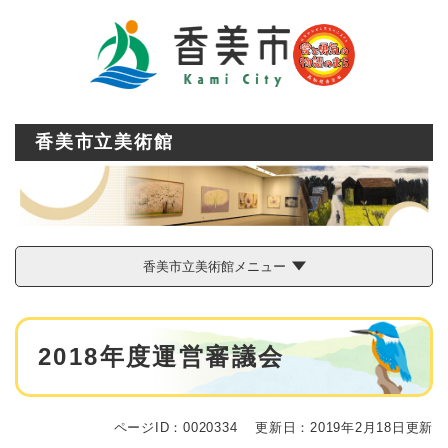
ペ
メニューを飛ばして本文へ
ー
ジ
の
先
頭
で
香美市立美術館
す
。
香美市立美術館メニュー
本
2018年度運営審議会
文
ページID：0020334
更新日：2019年2月18日更新