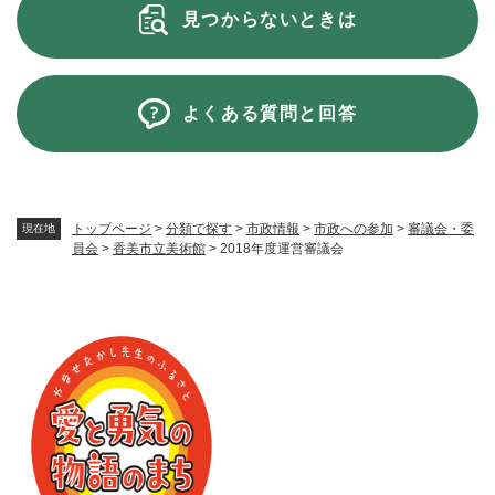
見つからないときは
よくある質問と回答
トップページ
>
分類で探す
>
市政情報
>
市政への参加
>
審議会・委
現在地
員会
>
香美市立美術館
>
2018年度運営審議会