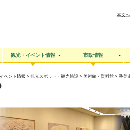
メニューを飛ばして本文へ
本文へ
観光・イベント情報
市政情報
イベント情報
>
観光スポット・観光施設
>
美術館・資料館
>
香美
税金
建設・上下水道
コミュニティ・まちづくり
保険・年金
ごみ・環境
条例・規則
医療・健
税金
広報・広
教育
その他
生涯学習・文化財
人権
救急・消防
防災・災害
防犯・安
市役所・施設案内