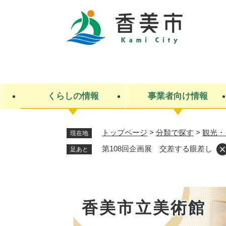
ペ
ー
ジ
の
先
キ
頭
ー
で
ワ
す
ー
くらしの情報
事業者向け情報
。
ド
検
索
トップページ
>
分類で探す
>
観光・
現在地
ライフステージ
入札・契約
観光スポット・観光施設
市政
施設検索
住民票・戸籍
産業振興
イベント・お祭り・特産品
市政への参加
第108回企画展 交差する眼差し
足あと
福祉
広告
掲示場
子ども
保険
水道・下水道
ごみ・環境・動物
住宅・土地
交通情報
香美市立美術館