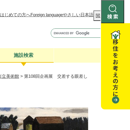
はじめての方へ
Foreign language
やさしい日本語
検
閲覧補助
索
施設検索
市立美術館
>
第108回企画展 交差する眼差し
康
聴
閉じる
閉じる
全・消費者安全
閉じる
閉じる
閉じる