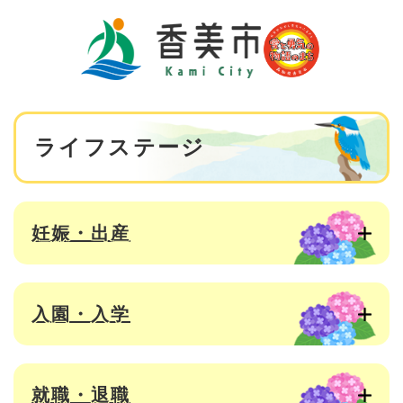
ペ
メニューを飛ばして本文へ
ー
ジ
の
先
頭
で
本
す
ライフステージ
文
。
妊娠・出産
入園・入学
就職・退職