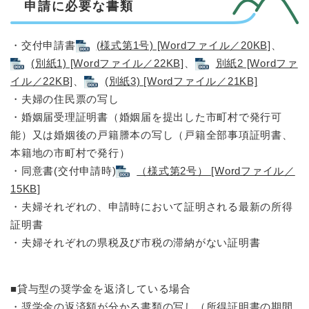
申請に必要な書類
・交付申請書
(様式第1号) [Wordファイル／20KB]
、
(別紙1) [Wordファイル／22KB]
、
別紙2 [Wordファ
イル／22KB]
、
(別紙3) [Wordファイル／21KB]
・夫婦の住民票の写し
・婚姻届受理証明書（婚姻届を提出した市町村で発行可
能）又は婚姻後の戸籍謄本の写し（戸籍全部事項証明書、
本籍地の市町村で発行）
・同意書(交付申請時)
（様式第2号） [Wordファイル／
15KB]
・夫婦それぞれの、申請時において証明される最新の所得
証明書
・夫婦それぞれの県税及び市税の滞納がない証明書
■貸与型の奨学金を返済している場合
・奨学金の返済額が分かる書類の写し（所得証明書の期間