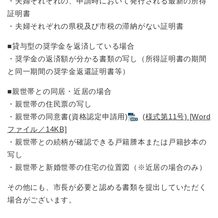
・夫婦それぞれの、申請時において発行される最新の所得
証明書
・夫婦それぞれの県税及び市税の滞納がない証明書
■貸与型の奨学金を返済している場合
・奨学金の返済額が分かる書類の写し（所得証明書の期間
と同一期間の奨学金返還証明書等）
■親世帯との同居・近居の場合
・親世帯の住民票の写し
・親世帯の同意書(資格認定申請用)
(様式第11号) [Word
ファイル／14KB]
・親世帯との続柄が確認できる戸籍謄本または戸籍抄本の
写し
・親世帯と新婚世帯の住宅の位置図（※近居の場合のみ）
​その他にも、市長が必要と認める書類を提出していただく
場合がございます。