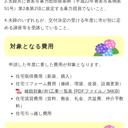
3.夫婦共に香美市暴力団排除条例（平成22年香美市条例第
51号）第2条第2項に規定する暴力団員でないこと。
4.夫婦のいずれもが、交付決定の受ける年度に市が別に定
める講座等を受講していること。
対象となる費用
申請した年度に要した費用が対象となります。
住宅取得費用（新築、購入）
住宅リフォーム費用（修繕、増築、改築、設備更新）
補助対象(外)工事一覧表 [PDFファイル／94KB]
住宅賃貸費用（賃料、敷金、礼金、共益費、仲介手数
料）
住宅引っ越し費用