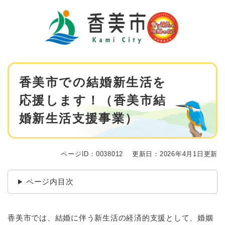
ペ
メニューを飛ばして本文へ
ー
ジ
の
先
頭
で
本
す
香美市での結婚新生活を
文
。
応援します！（香美市結
婚新生活支援事業）
ページID：0038012
更新日：2026年4月1日更新
ページ内目次
香美市では、結婚に伴う新生活の経済的支援として、婚姻