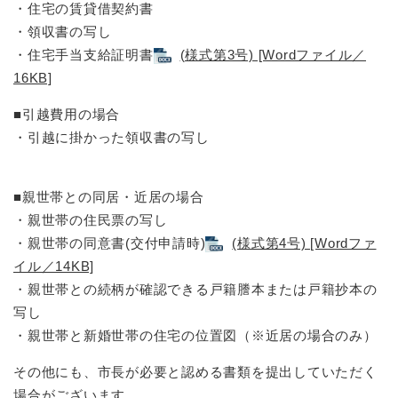
・住宅の賃貸借契約書
・領収書の写し
・住宅手当支給証明書
(様式第3号) [Wordファイル／
16KB]
■引越費用の場合
・引越に掛かった領収書の写し
■親世帯との同居・近居の場合
・親世帯の住民票の写し
・親世帯の同意書(交付申請時)
(様式第4号) [Wordファ
イル／14KB]
・親世帯との続柄が確認できる戸籍謄本または戸籍抄本の
写し
・親世帯と新婚世帯の住宅の位置図（※近居の場合のみ）
​その他にも、市長が必要と認める書類を提出していただく
場合がございます。