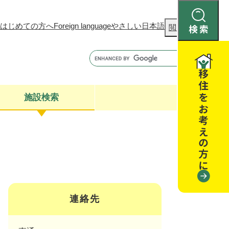
はじめての方へ
Foreign language
やさしい日本語
検
閲覧補助
索
施設検索
康
聴
閉じる
閉じる
全・消費者安全
閉じる
閉じる
連絡先
閉じる