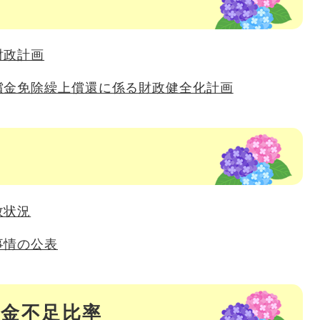
財政計画
償金免除繰上償還に係る財政健全化計画
表
政状況
事情の公表
資金不足比率