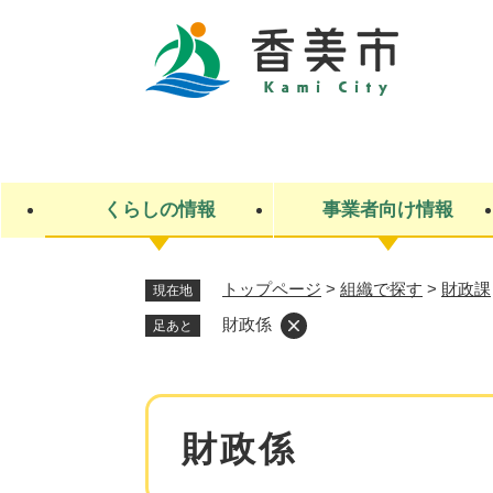
ペ
ー
ジ
の
先
キ
頭
ー
で
ワ
す
ー
くらしの情報
事業者向け情報
。
ド
検
索
トップページ
>
組織で探す
>
財政課
現在地
ライフステージ
入札・契約
観光スポット・観光施設
市政
施設検索
住民票・戸籍
産業振興
イベント・お祭り・特産品
市政への参加
財政係
足あと
福祉
広告
掲示場
子ども
保険
水道・下水道
ごみ・環境・動物
住宅・土地
交通情報
本
財政係
文