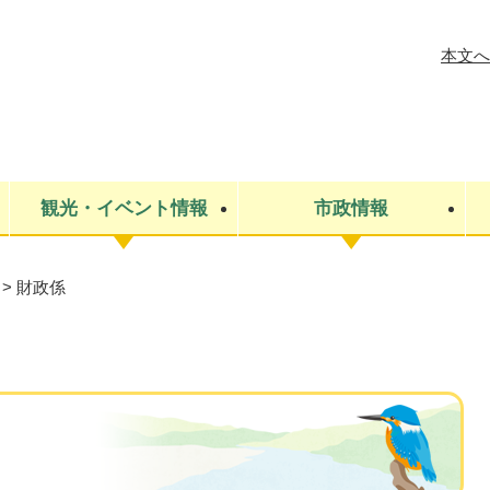
メニューを飛ばして本文へ
本文へ
観光・イベント情報
市政情報
>
財政係
税金
建設・上下水道
コミュニティ・まちづくり
保険・年金
ごみ・環境
条例・規則
医療・健
税金
広報・広
教育
その他
生涯学習・文化財
人権
救急・消防
防災・災害
防犯・安
市役所・施設案内