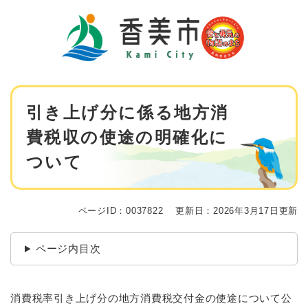
ペ
メニューを飛ばして本文へ
ー
ジ
の
先
頭
で
本
す
引き上げ分に係る地方消
文
。
費税収の使途の明確化に
ついて
ページID：0037822
更新日：2026年3月17日更新
ページ内目次
消費税率引き上げ分の地方消費税交付金の使途について公