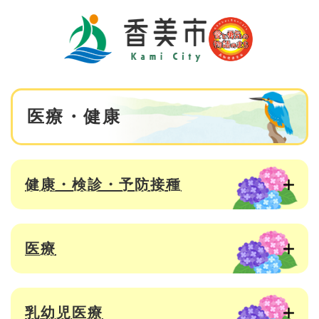
ペ
メニューを飛ばして本文へ
ー
ジ
の
先
頭
で
本
す
医療・健康
文
。
健康・検診・予防接種
医療
乳幼児医療