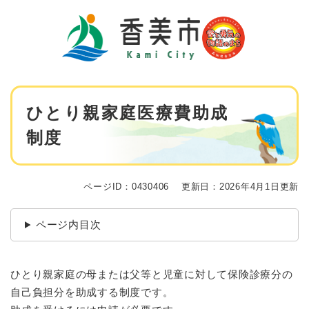
ペ
メニューを飛ばして本文へ
ー
ジ
の
先
頭
で
本
す
ひとり親家庭医療費助成
文
。
制度
ページID：0430406
更新日：2026年4月1日更新
ページ内目次
ひとり親家庭の母または父等と児童に対して保険診療分の
自己負担分を助成する制度です。