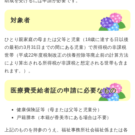
助成を受けるには申請が必要です。
対象者
ひとり親家庭の母または父等と児童（18歳に達する日以後
の最初の3月31日までの間にある児童）で所得税の非課税
世帯（平成22年度税制改正の扶養控除等廃止前の計算方法
により算出される所得税が非課税と想定される世帯も含ま
れます。）。
医療費受給者証の申請に必要なもの
健康保険証等（母または父等と児童分）
戸籍謄本（本籍が香美市にある場合は不要）
上記のものを持参のうえ、福祉事務所社会福祉係または各