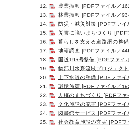
農業振興 [PDFファイル／162
林業振興 [PDFファイル／934
防災・減災対策 [PDFファイル
災害に強いまちづくり [PDFフ
暮らしを支える道路網の整備 [
地籍調査 [PDFファイル／44K
国道195号整備 [PDFファイル
物部川水系流域プロジェクト [
上下水道の整備 [PDFファイル
環境施策 [PDFファイル／192
人権のまちづくり [PDFファイ
文化施設の充実 [PDFファイル
図書館サービス [PDFファイル
社会教育施設の充実 [PDFファ