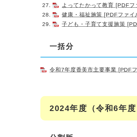
よってたかって教育 [PDFファ
健康・福祉施策 [PDFファイル
子ども・子育て支援施策 [PD
一括分
令和7年度香美市主要事業 [PDFファ
2024年度（令和6年