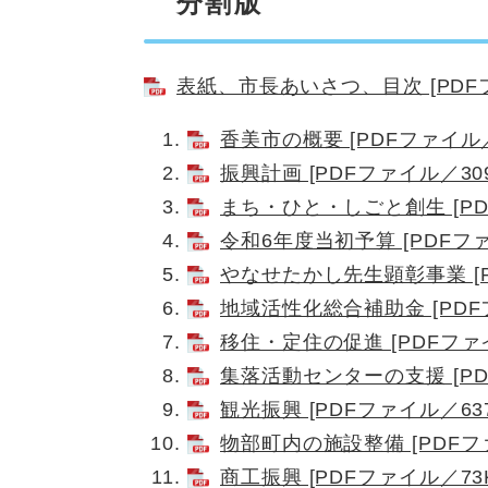
分割版
表紙、市長あいさつ、目次 [PDFフ
香美市の概要 [PDFファイル／
振興計画 [PDFファイル／309
まち・ひと・しごと創生 [PD
令和6年度当初予算 [PDFファ
やなせたかし先生顕彰事業 [P
地域活性化総合補助金 [PDFフ
移住・定住の促進 [PDFファイ
集落活動センターの支援 [PD
観光振興 [PDFファイル／637
物部町内の施設整備 [PDFファ
商工振興 [PDFファイル／73K