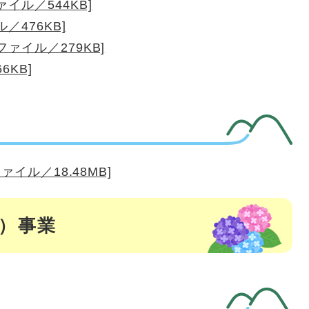
イル／544KB]
／476KB]
ァイル／279KB]
6KB]
イル／18.48MB]
度）事業