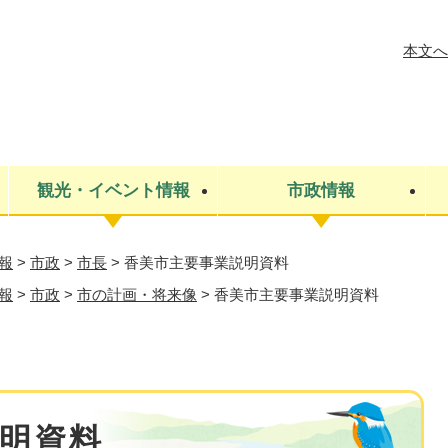
メニューを飛ばして本文へ
本文へ
観光・イベント情報
市政情報
報
>
市政
>
市長
>
香美市主要事業説明資料
税金
建設・上下水道
コミュニティ・まちづくり
保険・年金
ごみ・環境
条例・規則
医療・健
税金
広報・広
報
>
市政
>
市の計画・将来像
>
香美市主要事業説明資料
教育
その他
生涯学習・文化財
人権
救急・消防
防災・災害
防犯・安
市役所・施設案内
明資料