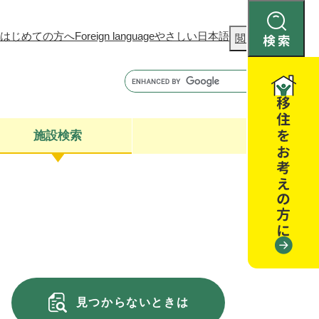
はじめての方へ
Foreign language
やさしい日本語
検
閲覧補助
索
施設検索
康
聴
閉じる
閉じる
全・消費者安全
閉じる
閉じる
閉じる
見つからないときは