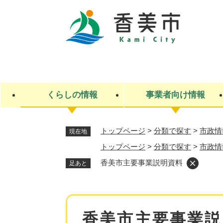
ペ
ー
ジ
の
先
キ
頭
ー
で
ワ
す
ー
くらしの情報
事業者向け情報
。
ド
検
索
トップページ
>
分類で探す
>
市政情
現在地
ライフステージ
入札・契約
観光スポット・観光施設
市政
施設検索
住民票・戸籍
産業振興
イベント・お祭り・特産品
市政への参加
トップページ
>
分類で探す
>
市政情
福祉
広告
掲示場
子ども
保険
香美市主要事業説明資料
足あと
水道・下水道
ごみ・環境・動物
住宅・土地
交通情報
本
香美市主要事業説
文