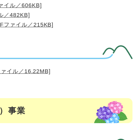
イル／606KB]
／482KB]
Fファイル／215KB]
イル／16.22MB]
度）事業