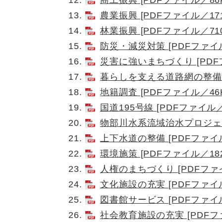
農業振興 [PDFファイル／171
林業振興 [PDFファイル／710
防災・減災対策 [PDFファイル
災害に強いまちづくり [PDFフ
暮らしを支える道路網の整備 [
地籍調査 [PDFファイル／46K
国道195号線 [PDFファイル／
物部川水系流域治水プロジェクト
上下水道の整備 [PDFファイル
環境施策 [PDFファイル／182
人権のまちづくり [PDFファイ
文化施設の充実 [PDFファイル
図書館サービス [PDFファイル
社会教育施設の充実 [PDFファ