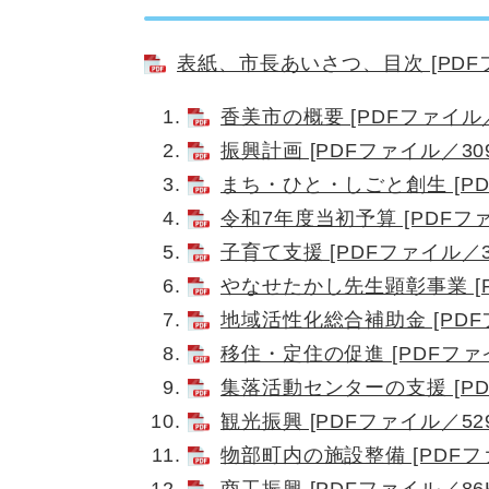
表紙、市長あいさつ、目次 [PDFフ
香美市の概要 [PDFファイル／
振興計画 [PDFファイル／309
まち・ひと・しごと創生 [PD
令和7年度当初予算 [PDFファ
子育て支援 [PDFファイル／3
やなせたかし先生顕彰事業 [P
地域活性化総合補助金 [PDFフ
移住・定住の促進 [PDFファイ
集落活動センターの支援 [PD
観光振興 [PDFファイル／529
物部町内の施設整備 [PDFファ
商工振興 [PDFファイル／86K