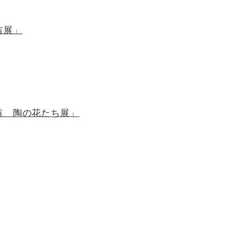
吉展」
益 陶の花たち展」