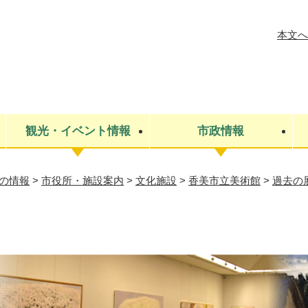
メニューを飛ばして本文へ
本文へ
観光・イベント情報
市政情報
の情報
>
市役所・施設案内
>
文化施設
>
香美市立美術館
>
過去の
税金
建設・上下水道
コミュニティ・まちづくり
保険・年金
ごみ・環境
条例・規則
医療・健
税金
広報・広
教育
その他
生涯学習・文化財
人権
救急・消防
防災・災害
防犯・安
市役所・施設案内