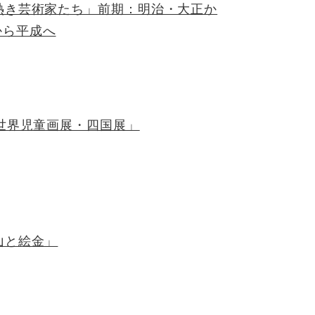
熱き芸術家たち」前期：明治・大正か
から平成へ
回世界児童画展・四国展」
山と絵金」