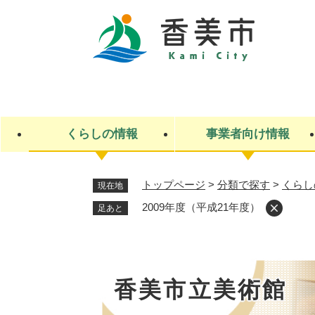
ペ
ー
ジ
の
先
キ
頭
ー
で
ワ
す
ー
くらしの情報
事業者向け情報
。
ド
検
索
トップページ
>
分類で探す
>
くらし
現在地
ライフステージ
入札・契約
観光スポット・観光施設
市政
施設検索
住民票・戸籍
産業振興
イベント・お祭り・特産品
市政への参加
2009年度（平成21年度）
足あと
福祉
広告
掲示場
子ども
保険
水道・下水道
ごみ・環境・動物
住宅・土地
交通情報
香美市立美術館