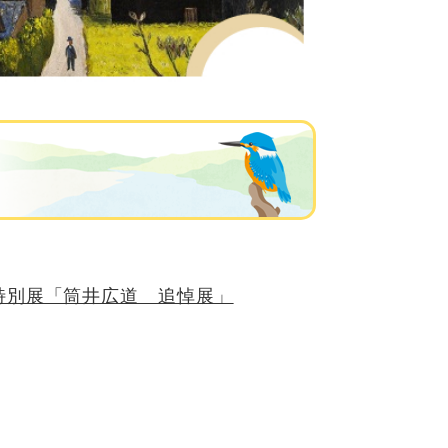
）
特別展「筒井広道 追悼展」