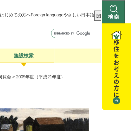
はじめての方へ
Foreign language
やさしい日本語
検
閲覧補助
索
施設検索
展覧会
>
2009年度（平成21年度）
康
聴
閉じる
閉じる
全・消費者安全
閉じる
閉じる
閉じる