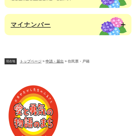
マイナンバー
トップページ
>
申請・届出
>
住民票・戸籍
現在地