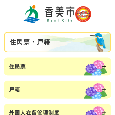
ペ
メニューを飛ばして本文へ
ー
ジ
の
先
頭
で
本
す
住民票・戸籍
文
。
住民票
戸籍
外国人在留管理制度