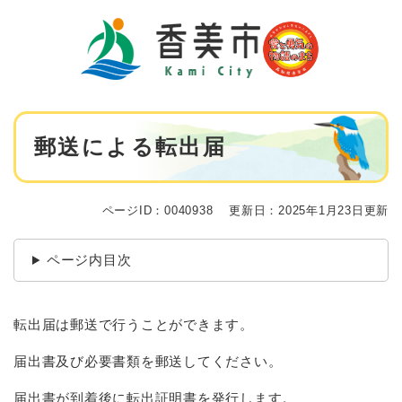
ペ
メニューを飛ばして本文へ
ー
ジ
の
先
頭
で
本
す
郵送による転出届
文
。
ページID：0040938
更新日：2025年1月23日更新
ページ内目次
転出届は郵送で行うことができます。
届出書及び必要書類を郵送してください。
届出書が到着後に転出証明書を発行します。