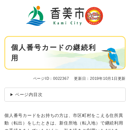
ペ
メニューを飛ばして本文へ
ー
ジ
の
先
頭
で
本
す
個人番号カードの継続利
文
。
用
ページID：0022367
更新日：2019年10月1日更新
ページ内目次
個人番号カードをお持ちの方は、市区町村をこえる住所異
動（転出）をしたときは、新住所地（転入地）で継続利用