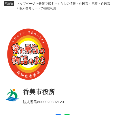
トップページ
>
分類で探す
>
くらしの情報
>
住民票・戸籍
>
住民票
現在地
>
個人番号カードの継続利用
香美市役所
法人番号8000020392120