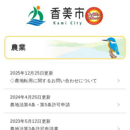
ペ
メニューを飛ばして本文へ
ー
ジ
の
先
頭
で
本
す
農業
文
。
2025年12月25日更新
◇農地転用に関するお問い合わせについて
2024年4月25日更新
農地法第4条・第5条許可申請
2023年5月12日更新
農地法第3条許可申請書