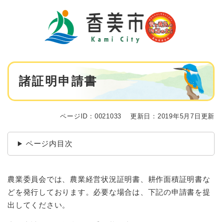
ペ
メニューを飛ばして本文へ
ー
ジ
の
先
頭
で
本
す
諸証明申請書
文
。
ページID：0021033
更新日：2019年5月7日更新
ページ内目次
農業委員会では、農業経営状況証明書、耕作面積証明書な
どを発行しております。必要な場合は、下記の申請書を提
出してください。